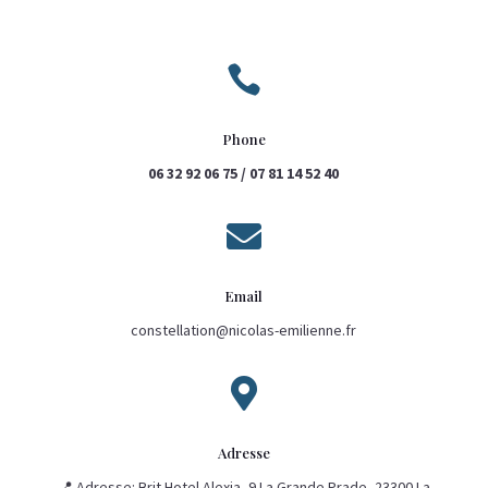

Phone
06 32 92 06 75 / 07 81 14 52 40

Email
constellation@nicolas-emilienne.fr

Adresse
📍 Adresse: Brit Hotel Alexia, 9 La Grande Prade, 23300 La