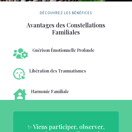
DÉCOUVREZ LES BÉNÉFICES
Avantages des Constellations
Familiales

Guérison Émotionnelle Profonde

Libération des Traumatismes

Harmonie Familiale
✨ Viens participer, observer,